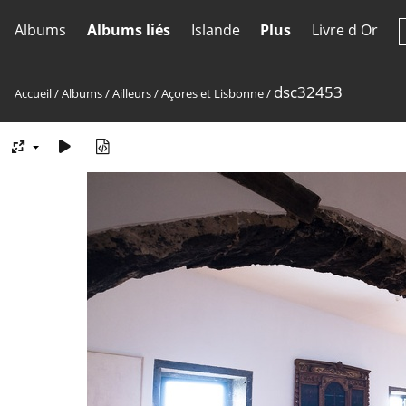
Albums
Albums liés
Islande
Plus
Livre d Or
dsc32453
Accueil
/
Albums
/
Ailleurs
/
Açores et Lisbonne
/