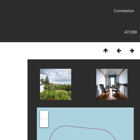
Connexion
47/200
+
-