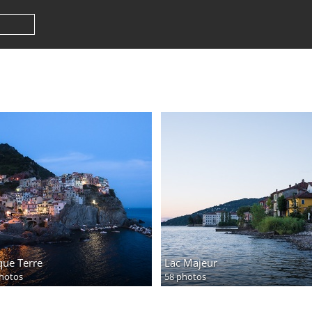
que Terre
Lac Majeur
hotos
58 photos