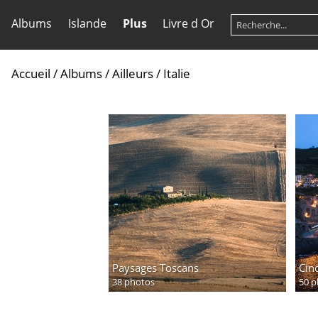
Albums
Islande
Plus
Livre d Or
Accueil
/
Albums
/
Ailleurs
/
Italie
Paysages Toscans
Cin
38 photos
50 p