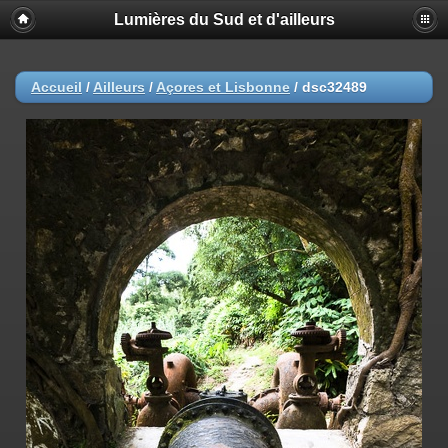
Lumières du Sud et d'ailleurs
Accueil
/
Ailleurs
/
Açores et Lisbonne
/
dsc32489