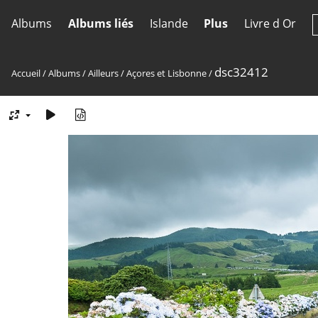
Albums
Albums liés
Islande
Plus
Livre d Or
dsc32412
Accueil
/
Albums
/
Ailleurs
/
Açores et Lisbonne
/