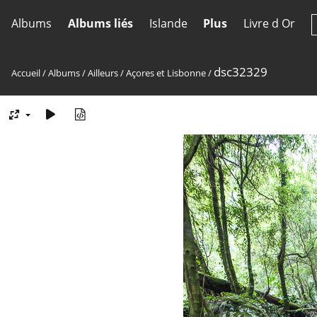
Albums
Albums liés
Islande
Plus
Livre d Or
dsc32329
Accueil
/
Albums
/
Ailleurs
/
Açores et Lisbonne
/