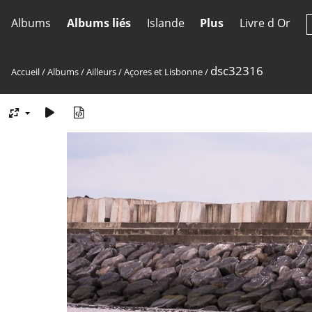
Albums
Albums liés
Islande
Plus
Livre d Or
dsc32316
Accueil
/
Albums
/
Ailleurs
/
Açores et Lisbonne
/