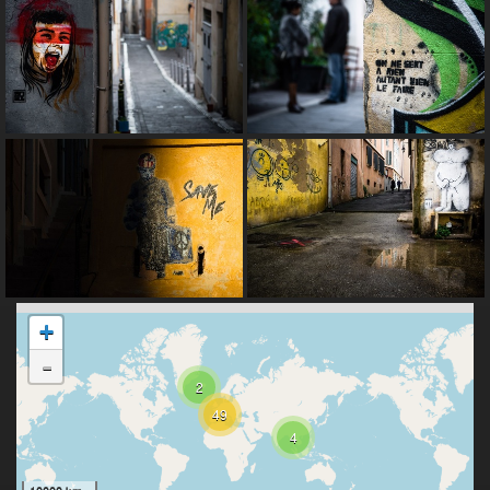
+
-
2
49
4