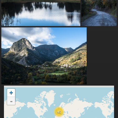
+
-
45