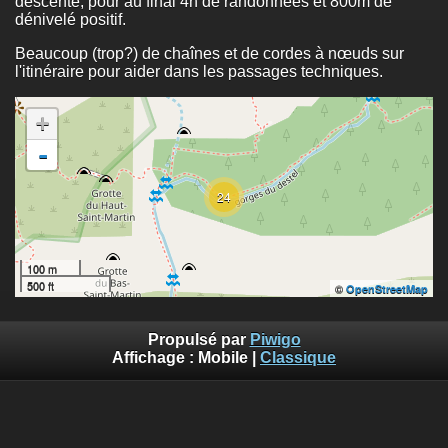
descente, pour au final 4h de randonnées et 800m de
dénivelé positif.
Beaucoup (trop?) de chaînes et de cordes à nœuds sur
l'itinéraire pour aider dans les passages techniques.
+
-
24
100 m
500 ft
©
OpenStreetMap
Propulsé par
Piwigo
Affichage :
Mobile
|
Classique