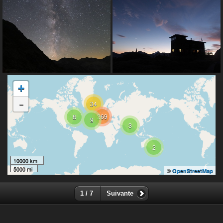
+
-
34
269
8
9
3
2
10000 km
5000 mi
©
OpenStreetMap
1 / 7
Suivante