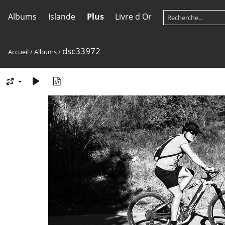
Albums
Islande
Plus
Livre d Or
dsc33972
Accueil
/
Albums
/