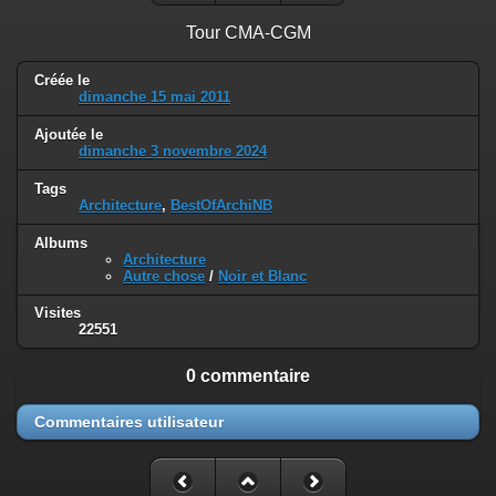
Tour CMA-CGM
Créée le
dimanche 15 mai 2011
Ajoutée le
dimanche 3 novembre 2024
Tags
Architecture
,
BestOfArchiNB
Albums
Architecture
Autre chose
/
Noir et Blanc
Visites
22551
0 commentaire
Commentaires utilisateur