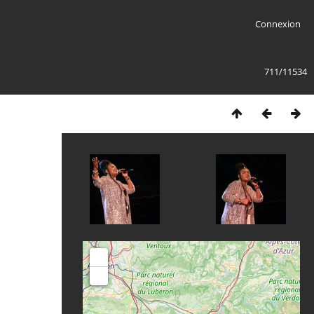
Connexion
711/11534
+
-