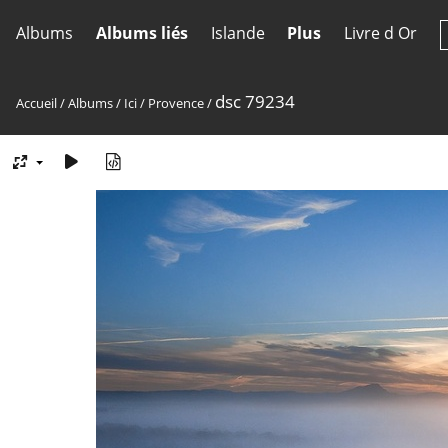
Albums
Albums liés
Islande
Plus
Livre d Or
dsc 79234
Accueil
/
Albums
/
Ici
/
Provence
/