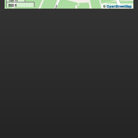
500 ft
©
OpenStreetMap