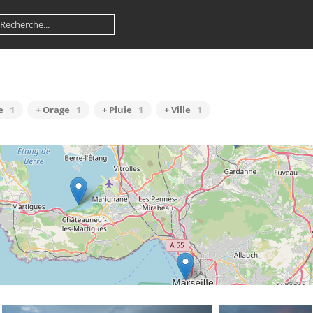
e
1
+ Orage
1
+ Pluie
1
+ Ville
1