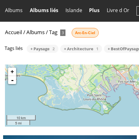
Albums
Albums liés
Islande
Plus
Livre d Or
Accueil
/
Albums
/
Tag
3
Arc-En-Ciel
Tags liés
+ Paysage
2
+ Architecture
1
+ BestOfPaysag
+
-
10 km
5 mi