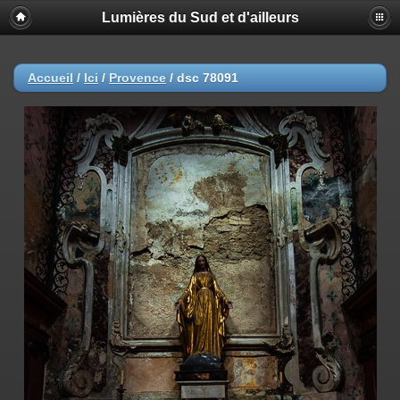
Lumières du Sud et d'ailleurs
Accueil
/
Ici
/
Provence
/
dsc 78091