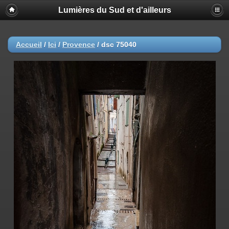
Lumières du Sud et d'ailleurs
Accueil
/
Ici
/
Provence
/
dsc 75040