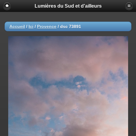
Lumières du Sud et d'ailleurs
Accueil
/
Ici
/
Provence
/
dsc 73891