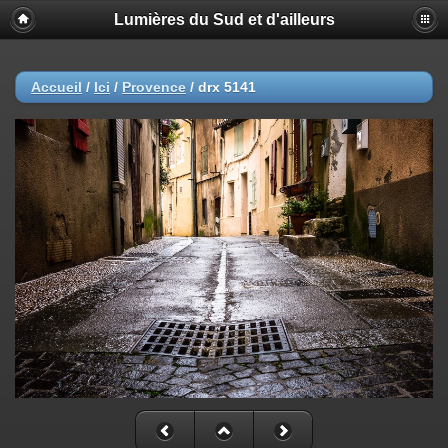
Lumières du Sud et d'ailleurs
Accueil
/
Ici
/
Provence
/
drx 5141