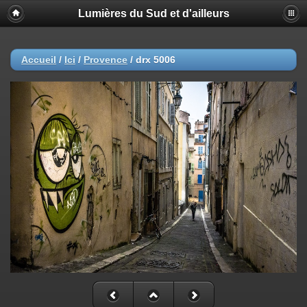
Lumières du Sud et d'ailleurs
Accueil
/
Ici
/
Provence
/
drx 5006