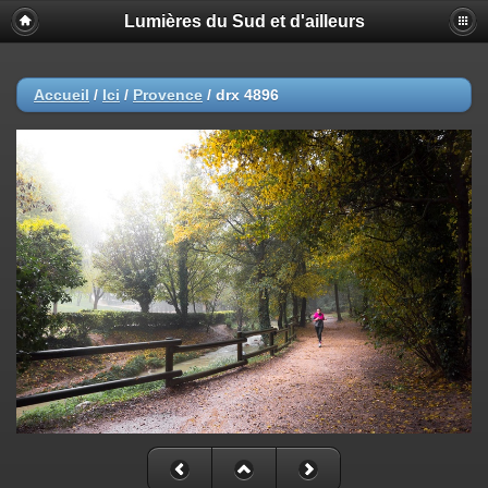
Lumières du Sud et d'ailleurs
Accueil
/
Ici
/
Provence
/
drx 4896