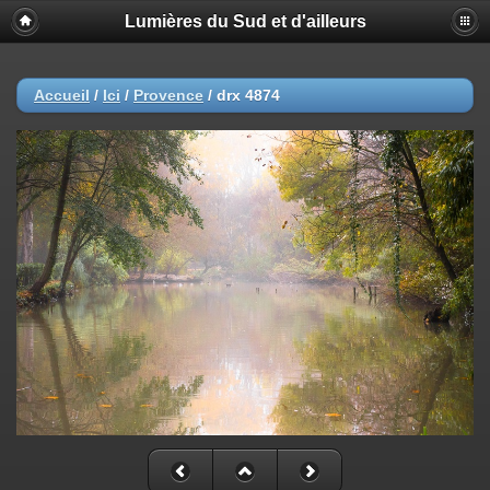
Lumières du Sud et d'ailleurs
Accueil
/
Ici
/
Provence
/
drx 4874