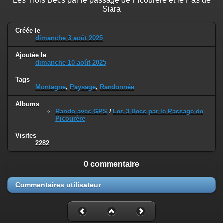
Les Trois Becs par le passage de Picourère et le Pas de
Siara
Créée le
dimanche 3 août 2025
Ajoutée le
dimanche 10 août 2025
Tags
Montagne
,
Paysage
,
Randonnée
Albums
Rando avec GPS
/
Les 3 Becs par le Passage de
Picourère
Visites
2282
0 commentaire
Commentaires utilisateur